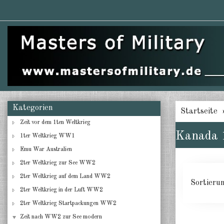
Kategorien
Startseite
Zeit vor dem 1ten Weltkrieg
Kanada 
1ter Weltkrieg WW1
Emu War Australien
2ter Weltkrieg zur See WW2
2ter Weltkrieg auf dem Land WW2
Sortieru
2ter Weltkrieg in der Luft WW2
2ter Weltkrieg Startpackungen WW2
Zeit nach WW2 zur See modern