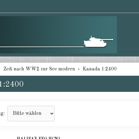
Zeit nach WW2 zur See modern
Kanada 1:2400
1:2400
ng:
HALIFAX FFG HCN1