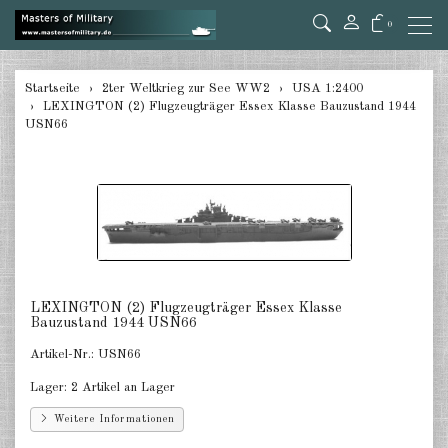
0
zurück
Startseite
2ter Weltkrieg zur See WW2
USA 1:2400
LEXINGTON (2) Flugzeugträger Essex Klasse Bauzustand 1944
Deutschland 1:285/300
USN66
Deutschland 1:2400
Italien 1:2400
Japan 1:285
Japan 1:2400
LEXINGTON (2) Flugzeugträger Essex Klasse
Alliierte 1:285/300
Bauzustand 1944 USN66
Artikel-Nr.:
USN66
USA 1:2400
Lager:
2 Artikel an Lager
Großbritannien 1:2400
Weitere Informationen
Frankreich 1:2400