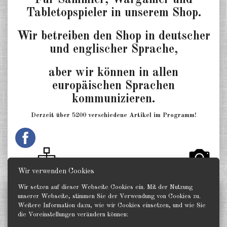
Für Sammler, Wargamer und
Tabletopspieler in unserem Shop.
Wir betreiben den Shop in deutscher
und englischer Sprache,
aber wir können in allen
europäischen Sprachen
kommunizieren.
Derzeit über 5200 verschiedene Artikel im Programm!
W.
.
Wir verwenden Cookies
Wir setzen auf dieser Webseite Cookies ein. Mit der Nutzung
Status
unserer Webseite, stimmen Sie der Verwendung von Cookies zu.
Aktualisiert:
28 Juli 2026
Weitere Information dazu, wie wir Cookies einsetzen, und wie Sie
die Voreinstellungen verändern können: