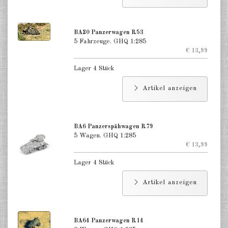
Deutschland Panzerwagen u.a.
1:285
BA20 Panzerwagen R53
Deutschland Infanterie, Kavallerie
5 Fahrzeuge. GHQ 1:285
1:285
€ 13,99
Deutschland Fallschirmjäger
Lager 4 Stück
1:285
Artikel anzeigen
Deutschland Projekte nach 1945
1:285
BA6 Panzerspähwagen R79
Italien 1:285
5 Wagen. GHQ 1:285
€ 13,99
Ungarn 1:285
Lager 4 Stück
Rumänien 1:285
Artikel anzeigen
Finnland 1:285
Japan 1:285
BA64 Panzerwagen R14