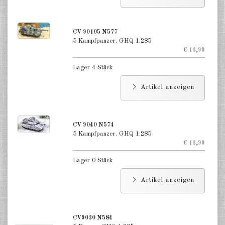
Finnland 1:285
Israel 1:285
CV 90105 N577
5 Kampfpanzer. GHQ 1:285
Rot China 1:285
€ 13,99
Nord Korea 1:285
Lager 4 Stück
Süd Korea 1:285
Artikel anzeigen
Türkei 1:285
CV 9040 N574
Warschauer Pakt Panzer 1:285
5 Kampfpanzer. GHQ 1:285
€ 13,99
Warschauer Pakt Artillerie 1:285
Lager 0 Stück
Warschauer Pakt andere 1:285
Artikel anzeigen
Länder verschiedene 1:285
Vietnam Krieg 1:285
CV9030 N584