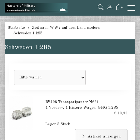
0
zurück
Startseite
Zeit nach WW2 auf dem Land modern
Schweden 1:285
Deutschland 1:285
Schweden 1:285
USA Panzer 1:285
USA Artillery 1:285
USA andere 1:285
Kanada 1:285
Großbritannien & Commonwealth
BV206 Transportpanzer N631
1:285
4 Vorder-, 4 Hintere Wagen. GHQ 1:285
€ 13,99
Frankreich & Niederlande 1:285
Lager 3 Stück
Schweden 1:285
Artikel anzeigen