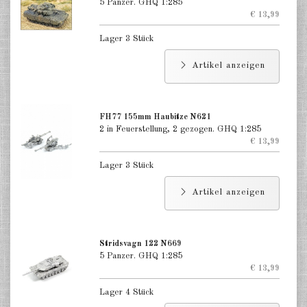
Indien 1:285
5 Panzer. GHQ 1:285
€ 13,99
Italien 1:285
Lager 3 Stück
Japan 1:285
Artikel anzeigen
Taiwan 1:285
DE
EN
FH77 155mm Haubitze N621
2 in Feuerstellung, 2 gezogen. GHQ 1:285
€ 13,99
Lager 3 Stück
Artikel anzeigen
Stridsvagn 122 N669
5 Panzer. GHQ 1:285
€ 13,99
Lager 4 Stück