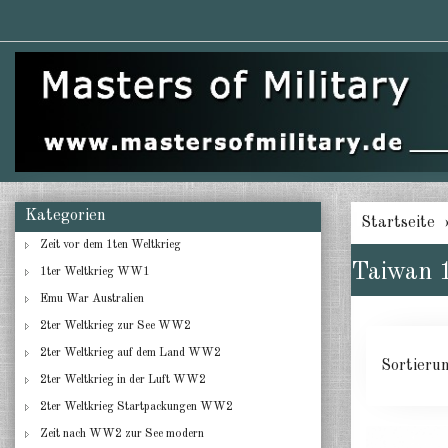
Kategorien
Startseite
Zeit vor dem 1ten Weltkrieg
Taiwan 
1ter Weltkrieg WW1
Emu War Australien
2ter Weltkrieg zur See WW2
2ter Weltkrieg auf dem Land WW2
Sortieru
2ter Weltkrieg in der Luft WW2
2ter Weltkrieg Startpackungen WW2
Zeit nach WW2 zur See modern