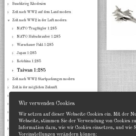
Buschkrieg Rhodesien
Zeit nach WW2 auf dem Land modern
Zeit nach WW2 in der Luft modern
NATO Tragflügler 1:285
NATO Hubschrauber 1:285
Warschauer Pakt 1:285
Japan 1:285
Rotchina 1:285
Taiwan 1:285
Zeit nach WW2 Startpackungen modern
Zeit in der möglichen Zukunft
Amerikanische Traum Wagen 1:160 N Maßstab
Wir verwenden Cookies
Gebäude für alle Epochen
Zubehör diverses
Wir setzen auf dieser Webseite Cookies ein. Mit der 
Spielanleitungen & Unterlagen
Webseite, stimmen Sie der Verwendung von Cookies zu
Information dazu, wie wir Cookies einsetzen, und wie S
Restposten, Einzelstücke, Angebote
Voreinstellungen verändern können: