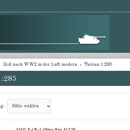
Zeit nach WW2 in der Luft modern
Taiwan 1:285
1:285
ng:
AIDC F-CK-1 Ching-Kuo AC138