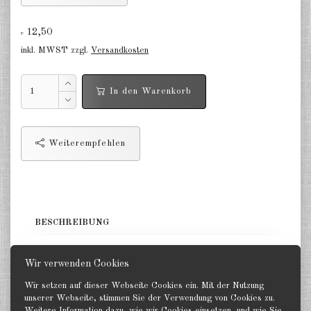
Niederlande 1:2400
12,50
€
Russland 1:2400
inkl. MWST zzgl.
Versandkosten
DE
EN
In den Warenkorb
Weiterempfehlen
BESCHREIBUNG
3 Zerstörer. GHQ 1:2400
Wir verwenden Cookies
Wir setzen auf dieser Webseite Cookies ein. Mit der Nutzung
unserer Webseite, stimmen Sie der Verwendung von Cookies zu.
Weitere Information dazu, wie wir Cookies einsetzen, und wie Sie