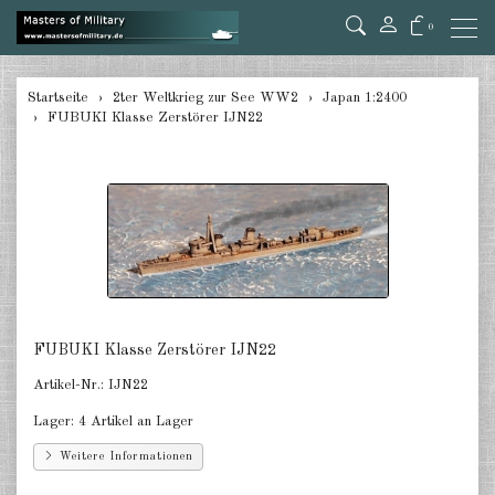
0
zurück
Startseite
2ter Weltkrieg zur See WW2
Japan 1:2400
FUBUKI Klasse Zerstörer IJN22
Deutschland 1:285/300
Deutschland 1:2400
Italien 1:2400
Japan 1:285
Japan 1:2400
FUBUKI Klasse Zerstörer IJN22
Alliierte 1:285/300
Artikel-Nr.:
IJN22
USA 1:2400
Lager:
4 Artikel an Lager
Großbritannien 1:2400
Weitere Informationen
Frankreich 1:2400