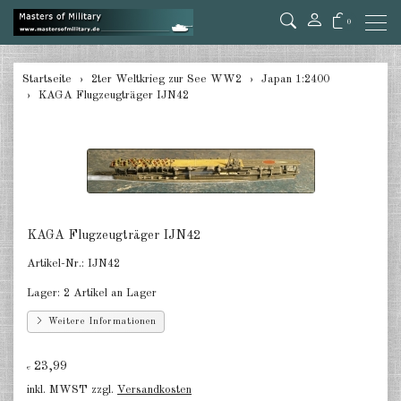
0
zurück
Startseite
2ter Weltkrieg zur See WW2
Japan 1:2400
KAGA Flugzeugträger IJN42
Deutschland 1:285/300
Deutschland 1:2400
Italien 1:2400
Japan 1:285
KAGA Flugzeugträger IJN42
Japan 1:2400
Artikel-Nr.:
IJN42
Alliierte 1:285/300
Lager:
2 Artikel an Lager
USA 1:2400
Weitere Informationen
Großbritannien 1:2400
23,99
€
inkl. MWST zzgl.
Versandkosten
Frankreich 1:2400