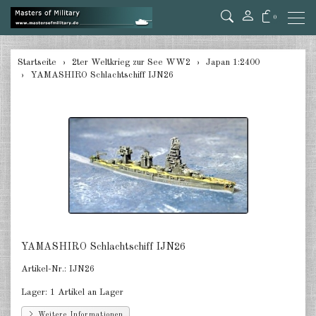
0
zurück
Startseite
2ter Weltkrieg zur See WW2
Japan 1:2400
YAMASHIRO Schlachtschiff IJN26
Deutschland 1:285/300
Deutschland 1:2400
Italien 1:2400
Japan 1:285
Japan 1:2400
Alliierte 1:285/300
YAMASHIRO Schlachtschiff IJN26
USA 1:2400
Artikel-Nr.:
IJN26
Großbritannien 1:2400
Lager:
1 Artikel an Lager
Frankreich 1:2400
Weitere Informationen