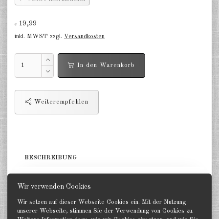
Niederlande 1:2400
19,99
€
Russland 1:2400
inkl. MWST zzgl.
Versandkosten
DE
EN
In den Warenkorb
Weiterempfehlen
BESCHREIBUNG
1 Schlachtschiff. GHQ 1:2400
Wir verwenden Cookies
Wir setzen auf dieser Webseite Cookies ein. Mit der Nutzung
unserer Webseite, stimmen Sie der Verwendung von Cookies zu.