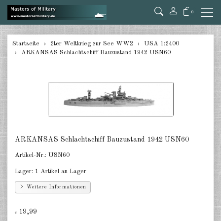
0
zurück
Startseite
2ter Weltkrieg zur See WW2
USA 1:2400
ARKANSAS Schlachtschiff Bauzustand 1942 USN60
Deutschland 1:285/300
Deutschland 1:2400
Italien 1:2400
Japan 1:285
Japan 1:2400
ARKANSAS Schlachtschiff Bauzustand 1942 USN60
Artikel-Nr.:
USN60
Alliierte 1:285/300
Lager:
1 Artikel an Lager
USA 1:2400
Weitere Informationen
Großbritannien 1:2400
19,99
€
Frankreich 1:2400