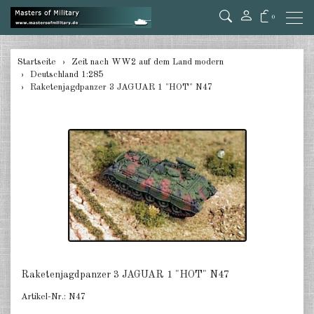
0
zurück
Startseite
Zeit nach WW2 auf dem Land modern
Deutschland 1:285
Deutschland 1:285
Raketenjagdpanzer 3 JAGUAR 1 "HOT" N47
USA Panzer 1:285
USA Artillery 1:285
USA andere 1:285
Kanada 1:285
Großbritannien & Commonwealth
1:285
Frankreich & Niederlande 1:285
Raketenjagdpanzer 3 JAGUAR 1 "HOT" N47
Schweden 1:285
Artikel-Nr.:
N47