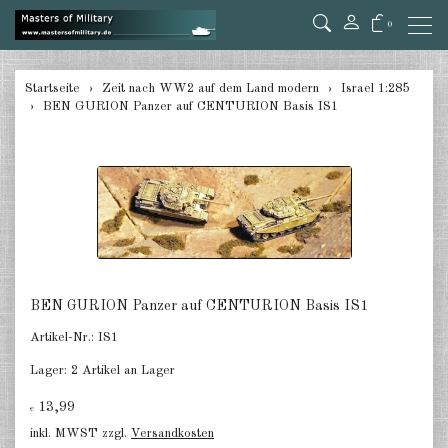
0
zurück
Startseite
Zeit nach WW2 auf dem Land modern
Israel 1:285
BEN GURION Panzer auf CENTURION Basis IS1
Deutschland 1:285
USA Panzer 1:285
USA Artillery 1:285
USA andere 1:285
Kanada 1:285
BEN GURION Panzer auf CENTURION Basis IS1
Großbritannien & Commonwealth
Artikel-Nr.:
IS1
1:285
Lager:
2 Artikel an Lager
Frankreich & Niederlande 1:285
13,99
€
Schweden 1:285
inkl. MWST zzgl.
Versandkosten