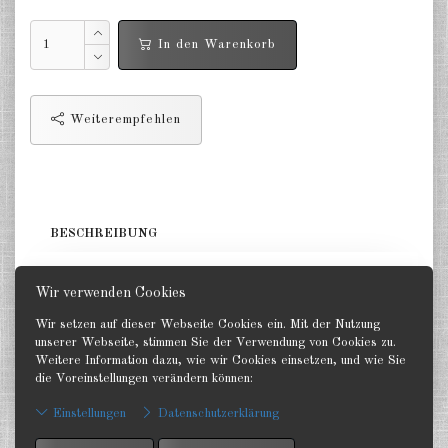
Finnland 1:285
In den Warenkorb
Israel 1:285
Rot China 1:285
Weiterempfehlen
Nord Korea 1:285
Süd Korea 1:285
Türkei 1:285
BESCHREIBUNG
Warschauer Pakt Panzer 1:285
5 Panzer. GHQ 1:285
Warschauer Pakt Artillerie 1:285
Wir verwenden Cookies
Wir setzen auf dieser Webseite Cookies ein. Mit der Nutzung
Warschauer Pakt andere 1:285
unserer Webseite, stimmen Sie der Verwendung von Cookies zu.
Weitere Information dazu, wie wir Cookies einsetzen, und wie Sie
Länder verschiedene 1:285
die Voreinstellungen verändern können:
Zurück
Vietnam Krieg 1:285
Einstellungen
Datenschutzerklärung