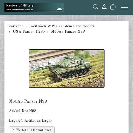
0
zurück
Startseite
Zeit nach WW2 auf dem Land modern
USA Panzer 1:285
M60A3 Panzer N98
Deutschland 1:285
USA Panzer 1:285
USA Artillery 1:285
USA andere 1:285
Kanada 1:285
Großbritannien & Commonwealth
1:285
M60A3 Panzer N98
Artikel-Nr.:
N98
Frankreich & Niederlande 1:285
Lager:
1 Artikel an Lager
Schweden 1:285
Weitere Informationen