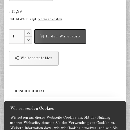
Finnland 1:285
13,99
€
Israel 1:285
inkl. MWST zzgl.
Versandkosten
Rot China 1:285
In den Warenkorb
Nord Korea 1:285
Süd Korea 1:285
Weiterempfehlen
Türkei 1:285
Warschauer Pakt Panzer 1:285
Warschauer Pakt Artillerie 1:285
BESCHREIBUNG
Warschauer Pakt andere 1:285
5 Panzer. GHQ 1:285
Länder verschiedene 1:285
Wir verwenden Cookies
Wir setzen auf dieser Webseite Cookies ein. Mit der Nutzung
Vietnam Krieg 1:285
unserer Webseite, stimmen Sie der Verwendung von Cookies zu.
Weitere Information dazu, wie wir Cookies einsetzen, und wie Sie