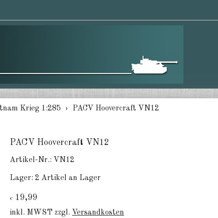
tnam Krieg 1:285
PACV Hoovercraft VN12
PACV Hoovercraft VN12
Artikel-Nr.:
VN12
Lager:
2 Artikel an Lager
19,99
€
inkl. MWST zzgl.
Versandkosten