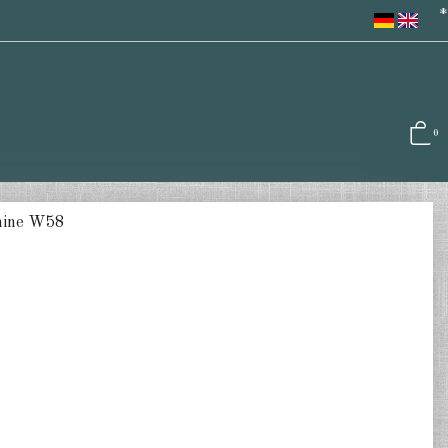
*
0
hine W58