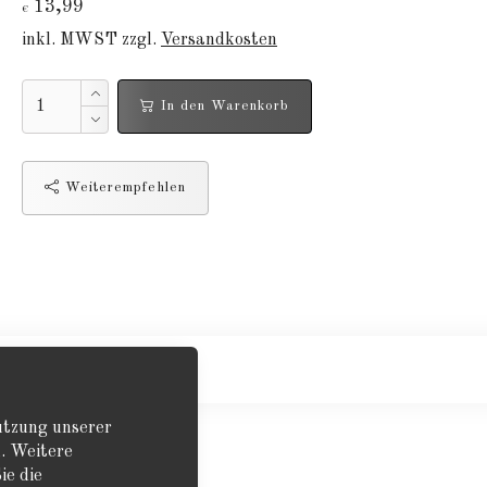
13,99
€
inkl. MWST zzgl.
Versandkosten
In den Warenkorb
Weiterempfehlen
GHQ 1:285
Nutzung unserer
. Weitere
ie die