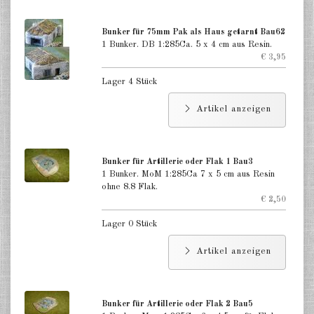
Gebäude japanischer Stil 1:285
Bunker für 75mm Pak als Haus getarnt Bau62
1 Bunker. DB 1:285Ca. 5 x 4 cm aus Resin.
Gebäude zivile andere 1:285
€ 3,95
Kirchen 1:285
Lager 4 Stück
Ruinen 1:285
Artikel anzeigen
Zubehör für Gebäude 1:285
zur See Hafenanlagen 1:1200
Bunker für Artillerie oder Flak 1 Bau3
1 Bunker. MoM 1:285Ca 7 x 5 cm aus Resin
ohne 8.8 Flak.
DE
EN
€ 2,50
Lager 0 Stück
Artikel anzeigen
Bunker für Artillerie oder Flak 2 Bau5