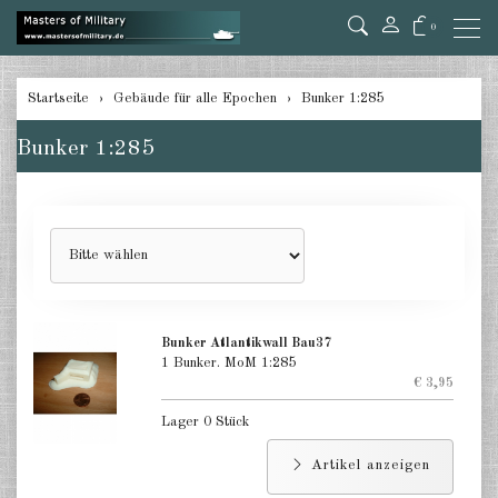
0
zurück
Startseite
Gebäude für alle Epochen
Bunker 1:285
Bunker 1:285
Bunker 1:285
Befestigungen 1:285
Luftschutzbunker 1:285
Brücken und Übergänge 1:285
Dschungel und Wald 1:285
Bunker Atlantikwall Bau37
Flugplatz 1:285
1 Bunker. MoM 1:285
€ 3,95
Gebäude Industrie 1:285
Lager 0 Stück
Gebäude Stadt 1:285
Artikel anzeigen
Gebäude arabischer Stil 1:285