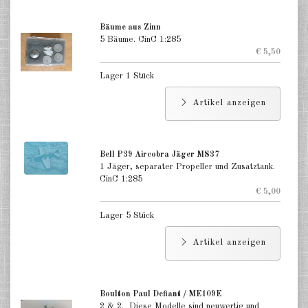
Bäume aus Zinn
5 Bäume. CinC 1:285
€ 5,50
Lager 1 Stück
DE
EN
Artikel anzeigen
Bell P39 Aircobra Jäger MS37
1 Jäger, separater Propeller und Zusatztank.
CinC 1:285
€ 5,00
Lager 5 Stück
Artikel anzeigen
Boulton Paul Defiant / ME109E
2 & 2. Diese Modelle sind neuwertig und