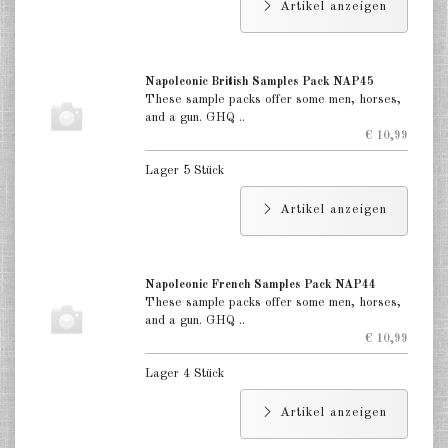
Artikel anzeigen
auf dem Land Bürgerkrieg USA
GHQ 1:160 (N)
auf dem Land Napoleonkrieg GHQ
Napoleonic British Samples Pack NAP45
1:160 (N)
These sample packs offer some men, horses,
and a gun. GHQ ..
DE
EN
€ 10,99
Lager 5 Stück
Artikel anzeigen
Napoleonic French Samples Pack NAP44
These sample packs offer some men, horses,
and a gun. GHQ ..
€ 10,99
Lager 4 Stück
Artikel anzeigen