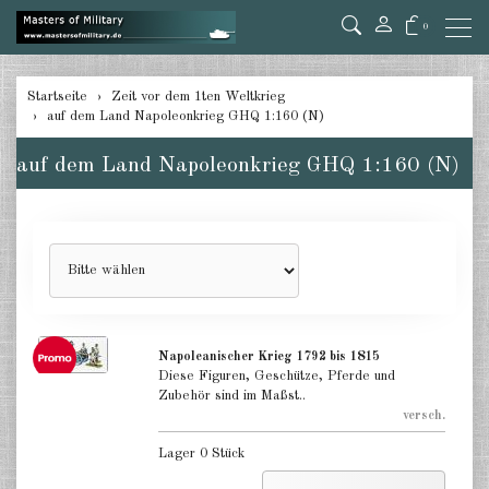
0
zurück
Startseite
Zeit vor dem 1ten Weltkrieg
auf dem Land Napoleonkrieg GHQ 1:160 (N)
zur See Napoleonkrieg
Großbritannien 1:1200
auf dem Land Napoleonkrieg GHQ 1:160 (N)
zur See Napoleonkrieg Frankreich
1:1200
zur See Napoleonkrieg Spanien
1:1200
zur See Napoleonkrieg USA
1:1200
Napoleanischer Krieg 1792 bis 1815
Diese Figuren, Geschütze, Pferde und
zur See Napoleonkrieg
Zubehör sind im Maßst..
verschiedene 1:1200
versch.
Lager 0 Stück
zur See Bürgerkrieg USA 1:1200