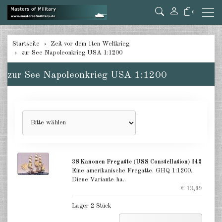
0
zurück
Startseite
Zeit vor dem 1ten Weltkrieg
zur See Napoleonkrieg USA 1:1200
zur See Napoleonkrieg
Großbritannien 1:1200
zur See Napoleonkrieg USA 1:1200
zur See Napoleonkrieg Frankreich
1:1200
zur See Napoleonkrieg Spanien
1:1200
zur See Napoleonkrieg USA
1:1200
38 Kanonen Fregatte (USS Constellation) 342
Eine amerikanische Fregatte. GHQ 1:1200.
zur See Napoleonkrieg
Diese Variante ha..
verschiedene 1:1200
€ 13,99
Lager 2 Stück
zur See Bürgerkrieg USA 1:1200