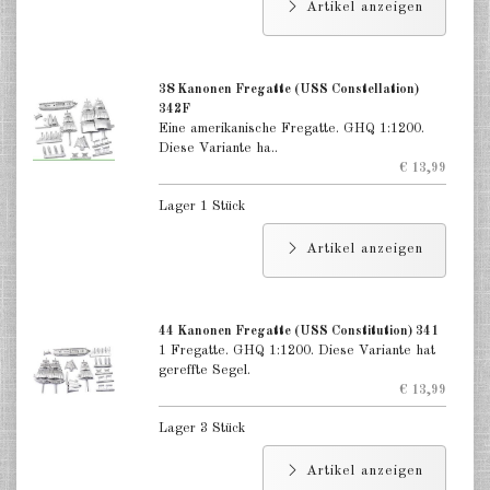
Artikel anzeigen
auf dem Land Bürgerkrieg USA
GHQ 1:160 (N)
auf dem Land Napoleonkrieg GHQ
38 Kanonen Fregatte (USS Constellation)
1:160 (N)
342F
Eine amerikanische Fregatte. GHQ 1:1200.
Diese Variante ha..
DE
EN
€ 13,99
Lager 1 Stück
Artikel anzeigen
44 Kanonen Fregatte (USS Constitution) 341
1 Fregatte. GHQ 1:1200. Diese Variante hat
gereffte Segel.
€ 13,99
Lager 3 Stück
Artikel anzeigen