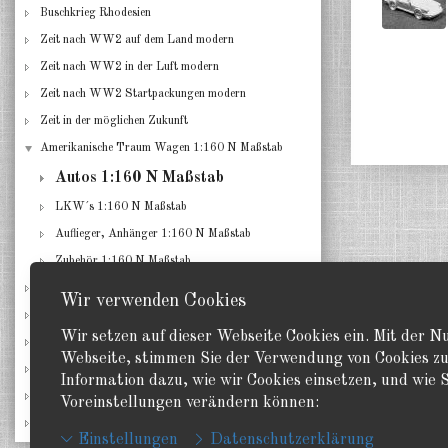
Buschkrieg Rhodesien
Zeit nach WW2 auf dem Land modern
Zeit nach WW2 in der Luft modern
Zeit nach WW2 Startpackungen modern
Zeit in der möglichen Zukunft
Amerikanische Traum Wagen 1:160 N Maßstab
Autos 1:160 N Maßstab
LKW´s 1:160 N Maßstab
Auflieger, Anhänger 1:160 N Maßstab
Zubehör 1:160 N Maßstab
Gebäude für alle Epochen
Wir verwenden Cookies
Zubehör diverses
Wir setzen auf dieser Webseite Cookies ein. Mit der 
Spielanleitungen & Unterlagen
Webseite, stimmen Sie der Verwendung von Cookies zu
Restposten, Einzelstücke, Angebote
Information dazu, wie wir Cookies einsetzen, und wie S
Probepackungen zum Testen
Voreinstellungen verändern können:
Neuerscheinungen
Einstellungen
Datenschutzerklärung