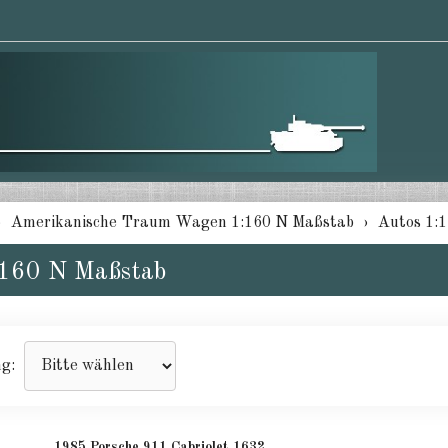
Amerikanische Traum Wagen 1:160 N Maßstab
Autos 1:
:160 N Maßstab
ng:
1985 Porsche 911 Cabriolet 1632