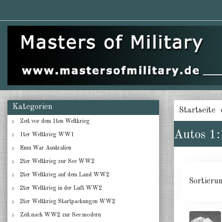
Kategorien
Startseite
Zeit vor dem 1ten Weltkrieg
Autos 1
1ter Weltkrieg WW1
Emu War Australien
2ter Weltkrieg zur See WW2
2ter Weltkrieg auf dem Land WW2
Sortieru
2ter Weltkrieg in der Luft WW2
2ter Weltkrieg Startpackungen WW2
Zeit nach WW2 zur See modern