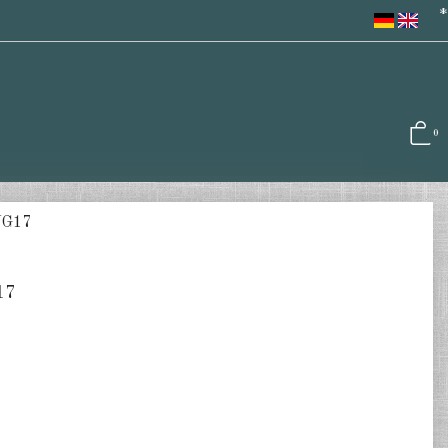
*
0
WG17
17