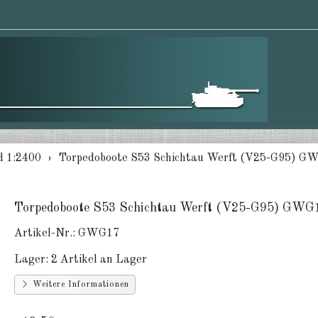
d 1:2400
Torpedoboote S53 Schichtau Werft (V25-G95) G
Torpedoboote S53 Schichtau Werft (V25-G95) GWG
Artikel-Nr.:
GWG17
Lager:
2 Artikel an Lager
Weitere Informationen