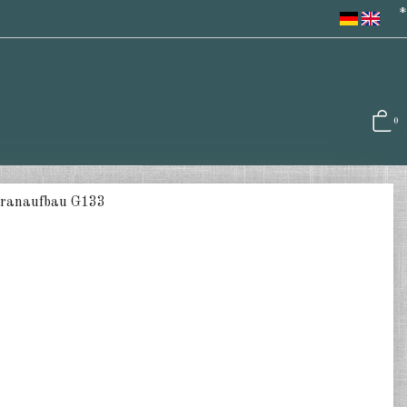
*
0
Kranaufbau G133