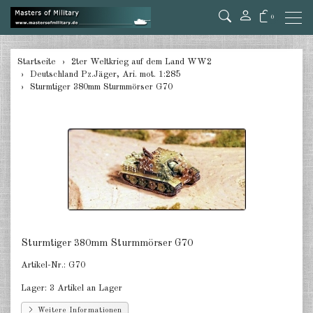
0
zurück
Startseite
2ter Weltkrieg auf dem Land WW2
Deutschland Pz.Jäger, Ari. mot. 1:285
Deutschland Panzer 1:285
Sturmtiger 380mm Sturmmörser G70
Deutschland Pz.Jäger, Ari. mot.
1:285
Deutschland Halbketten 1:285
Deutschland Flak 1:285
Deutschland gezogene Pak 1:285
Deutschland Artillerie gezogen
Sturmtiger 380mm Sturmmörser G70
1:285
Artikel-Nr.:
G70
Deutschland Versorger, Pkw u.a.
Lager:
3 Artikel an Lager
1:285
Weitere Informationen