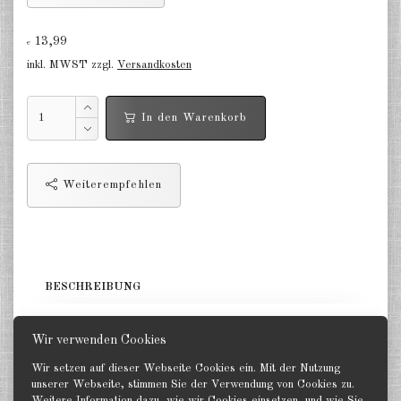
Deutschland Panzerwagen u.a.
1:285
13,99
€
Deutschland Infanterie, Kavallerie
inkl. MWST zzgl.
Versandkosten
1:285
Deutschland Fallschirmjäger
In den Warenkorb
1:285
Deutschland Projekte nach 1945
Weiterempfehlen
1:285
Italien 1:285
Ungarn 1:285
BESCHREIBUNG
Rumänien 1:285
4 Sturmmörser auf spätem Tiger Fahrgestell. GHQ 1:285
Finnland 1:285
Wir verwenden Cookies
Japan 1:285
Wir setzen auf dieser Webseite Cookies ein. Mit der Nutzung
unserer Webseite, stimmen Sie der Verwendung von Cookies zu.
Weitere Information dazu, wie wir Cookies einsetzen, und wie Sie