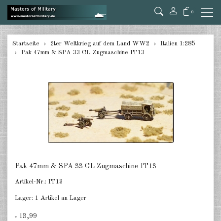
0
zurück
Startseite
2ter Weltkrieg auf dem Land WW2
Italien 1:285
Pak 47mm & SPA 33 CL Zugmaschine IT13
Deutschland Panzer 1:285
Deutschland Pz.Jäger, Ari. mot.
1:285
Deutschland Halbketten 1:285
Deutschland Flak 1:285
Deutschland gezogene Pak 1:285
Pak 47mm & SPA 33 CL Zugmaschine IT13
Deutschland Artillerie gezogen
1:285
Artikel-Nr.:
IT13
Deutschland Versorger, Pkw u.a.
Lager:
1 Artikel an Lager
1:285
13,99
€