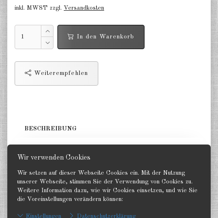
Deutschland Panzerwagen u.a.
inkl. MWST zzgl.
Versandkosten
1:285
Deutschland Infanterie, Kavallerie
In den Warenkorb
1:285
Deutschland Fallschirmjäger
1:285
Weiterempfehlen
Deutschland Projekte nach 1945
1:285
Italien 1:285
BESCHREIBUNG
Ungarn 1:285
4 Pak, 2 Zugmaschinen. GHQ 1:285
Wir verwenden Cookies
Rumänien 1:285
Wir setzen auf dieser Webseite Cookies ein. Mit der Nutzung
Finnland 1:285
unserer Webseite, stimmen Sie der Verwendung von Cookies zu.
Weitere Information dazu, wie wir Cookies einsetzen, und wie Sie
die Voreinstellungen verändern können:
Japan 1:285
Zurück
Einstellungen
Datenschutzerklärung