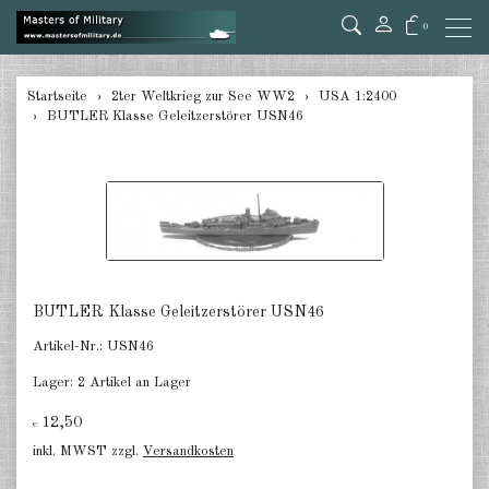
0
zurück
Startseite
2ter Weltkrieg zur See WW2
USA 1:2400
BUTLER Klasse Geleitzerstörer USN46
Deutschland 1:285/300
Deutschland 1:2400
Italien 1:2400
Japan 1:285
Japan 1:2400
BUTLER Klasse Geleitzerstörer USN46
Artikel-Nr.:
USN46
Alliierte 1:285/300
Lager:
2 Artikel an Lager
USA 1:2400
12,50
€
Großbritannien 1:2400
inkl. MWST zzgl.
Versandkosten
Frankreich 1:2400