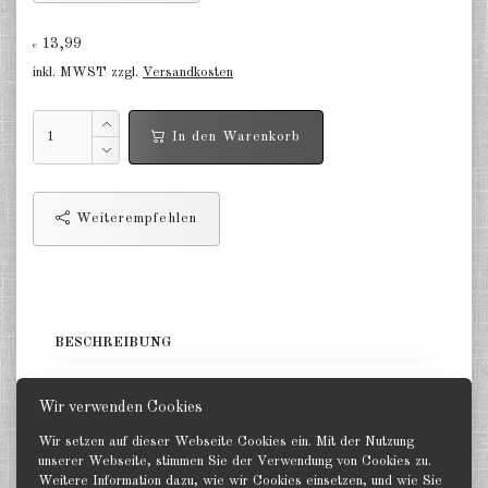
Finnland 1:285
13,99
€
Israel 1:285
inkl. MWST zzgl.
Versandkosten
Rot China 1:285
In den Warenkorb
Nord Korea 1:285
Süd Korea 1:285
Weiterempfehlen
Türkei 1:285
Warschauer Pakt Panzer 1:285
Warschauer Pakt Artillerie 1:285
BESCHREIBUNG
Warschauer Pakt andere 1:285
5 Panzer. GHQ 1:285
Länder verschiedene 1:285
Wir verwenden Cookies
Wir setzen auf dieser Webseite Cookies ein. Mit der Nutzung
Vietnam Krieg 1:285
unserer Webseite, stimmen Sie der Verwendung von Cookies zu.
Weitere Information dazu, wie wir Cookies einsetzen, und wie Sie