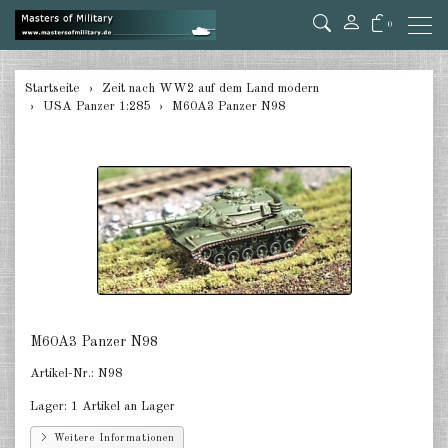
0
zurück
Startseite
Zeit nach WW2 auf dem Land modern
USA Panzer 1:285
M60A3 Panzer N98
Deutschland 1:285
USA Panzer 1:285
USA Artillery 1:285
USA andere 1:285
Kanada 1:285
Großbritannien & Commonwealth
1:285
M60A3 Panzer N98
Artikel-Nr.:
N98
Frankreich & Niederlande 1:285
Lager:
1 Artikel an Lager
Schweden 1:285
Weitere Informationen