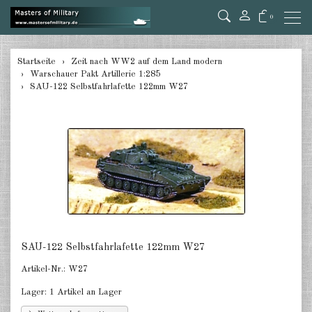
0
zurück
Startseite
Zeit nach WW2 auf dem Land modern
Warschauer Pakt Artillerie 1:285
Deutschland 1:285
SAU-122 Selbstfahrlafette 122mm W27
USA Panzer 1:285
USA Artillery 1:285
USA andere 1:285
Kanada 1:285
Großbritannien & Commonwealth
1:285
SAU-122 Selbstfahrlafette 122mm W27
Frankreich & Niederlande 1:285
Artikel-Nr.:
W27
Schweden 1:285
Lager:
1 Artikel an Lager