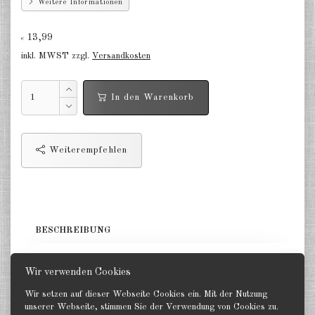
Weitere Informationen
Finnland 1:285
Israel 1:285
13,99
€
inkl. MWST zzgl.
Versandkosten
Rot China 1:285
Nord Korea 1:285
In den Warenkorb
Süd Korea 1:285
Türkei 1:285
Weiterempfehlen
Warschauer Pakt Panzer 1:285
Warschauer Pakt Artillerie 1:285
BESCHREIBUNG
Warschauer Pakt andere 1:285
Länder verschiedene 1:285
5 Lafetten. GHQ 1:285
Wir verwenden Cookies
Vietnam Krieg 1:285
Wir setzen auf dieser Webseite Cookies ein. Mit der Nutzung
unserer Webseite, stimmen Sie der Verwendung von Cookies zu.