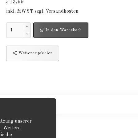
13,99
€
inkl. MWST zzgl.
Versandkosten
In den Warenkorb
Weiterempfehlen
ereffte Segel.
Nutzung unserer
. Weitere
ie die