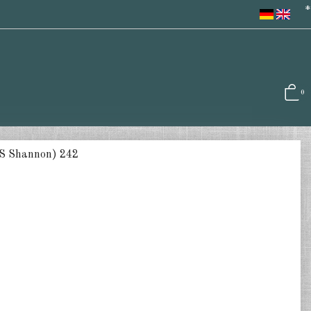
*
0
S Shannon) 242