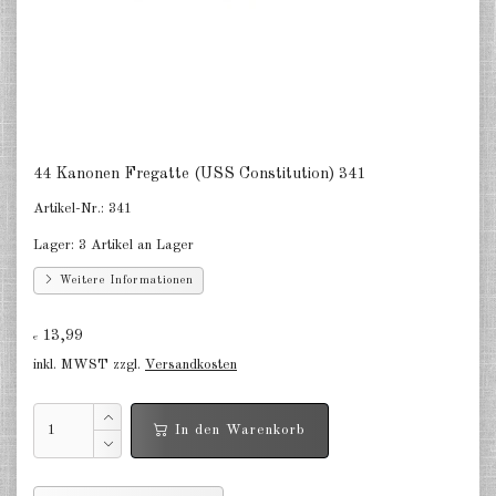
auf dem Land Bürgerkrieg USA
GHQ 1:160 (N)
auf dem Land Napoleonkrieg GHQ
1:160 (N)
DE
EN
44 Kanonen Fregatte (USS Constitution) 341
Artikel-Nr.:
341
Lager:
3 Artikel an Lager
Weitere Informationen
13,99
€
inkl. MWST zzgl.
Versandkosten
In den Warenkorb