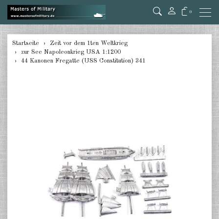
0
zurück
Startseite
Zeit vor dem 1ten Weltkrieg
zur See Napoleonkrieg USA 1:1200
zur See Napoleonkrieg
44 Kanonen Fregatte (USS Constitution) 341
Großbritannien 1:1200
zur See Napoleonkrieg Frankreich
1:1200
zur See Napoleonkrieg Spanien
1:1200
zur See Napoleonkrieg USA
1:1200
zur See Napoleonkrieg
verschiedene 1:1200
zur See Bürgerkrieg USA 1:1200