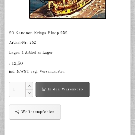
auf dem Land Bürgerkrieg USA
GHQ 1:160 (N)
auf dem Land Napoleonkrieg GHQ
1:160 (N)
20 Kanonen Kriegs Sloop 252
DE
EN
Artikel-Nr.:
252
Lager:
4 Artikel an Lager
12,50
€
inkl. MWST zzgl.
Versandkosten
In den Warenkorb
Weiterempfehlen