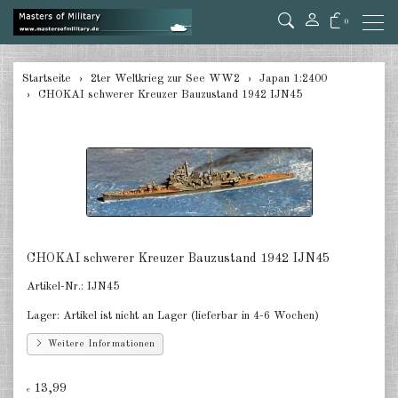
0
zurück
Startseite
2ter Weltkrieg zur See WW2
Japan 1:2400
CHOKAI schwerer Kreuzer Bauzustand 1942 IJN45
Deutschland 1:285/300
Deutschland 1:2400
Italien 1:2400
Japan 1:285
Japan 1:2400
CHOKAI schwerer Kreuzer Bauzustand 1942 IJN45
Alliierte 1:285/300
Artikel-Nr.:
IJN45
Lager:
Artikel ist nicht an Lager (lieferbar in 4-6 Wochen)
USA 1:2400
Weitere Informationen
Großbritannien 1:2400
13,99
Frankreich 1:2400
€