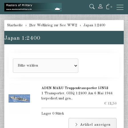
0
zurück
Startseite
2ter Weltkrieg zur See WW2
Japan 1:2400
Deutschland 1:285/300
Japan 1:2400
Deutschland 1:2400
Italien 1:2400
Japan 1:285
Japan 1:2400
ADEN MARU Truppentransporter IJN52
Alliierte 1:285/300
1 Transporter. GHQ 1:2400 Am 6 Mai 1944
torpediert und ges..
USA 1:2400
€ 12,50
Lager 0 Stück
Großbritannien 1:2400
Artikel anzeigen
Frankreich 1:2400