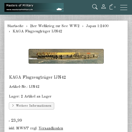
0
zurück
Startseite
2ter Weltkrieg zur See WW2
Japan 1:2400
KAGA Flugzeugträger IJN42
Deutschland 1:285/300
Deutschland 1:2400
Italien 1:2400
Japan 1:285
KAGA Flugzeugträger IJN42
Japan 1:2400
Artikel-Nr.:
IJN42
Alliierte 1:285/300
Lager:
2 Artikel an Lager
USA 1:2400
Weitere Informationen
Großbritannien 1:2400
23,99
€
inkl. MWST zzgl.
Versandkosten
Frankreich 1:2400